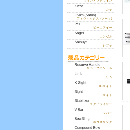
ウィンアンドウィン
KAYA
カヤ
Fivics (Soma)
フィヴィックス (ソーマ)
PSE
ピーエスイー
Angel
エンゼル
Shibuya
シブヤ
Recurve Handle
リカーブハンドル
Limb
リム
K-Sight
K-サイト
Sight
サイト
Stabilizer
スタビライザー
V-Bar
Vバー
BowSling
ボウスリング
Compound Bow