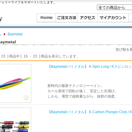
ーチェリーライフをサポートいたします。
ム
Baymetal
aymetal
並び順を
23
] 商品中 [
16
-
23
] 商品を表示しています。
【Baymetal/バイメタル】 K-Spin Long / Kスピンロ
新時代の最新テクノロジーベイン。
カール形状で回転が速く、安定した矢飛び。
しかも、薄型で超軽量ながら、抜群の強度。
【Baymetal/バイメタル】 K-Carbon Plunger C