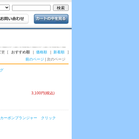
変更
[
おすすめ順
|
価格順
|
新着順
]
前のページ
| 次のページ
ング
3,100円(税込)
lick / Kカーボンプランジャー クリック