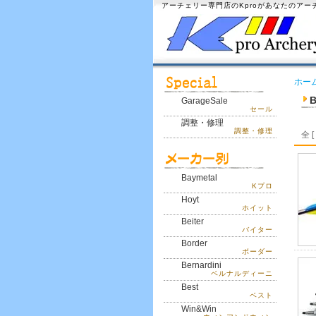
アーチェリー専門店のKproがあなたのア
ホー
B
GarageSale
セール
調整・修理
調整・修理
全 [
Baymetal
Kプロ
Hoyt
ホイット
Beiter
バイター
Border
ボーダー
Bernardini
ベルナルディーニ
Best
ベスト
Win&Win