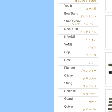
コンパウンドボウ
Youth
ユース用
BowStand
ボウスタンド
Shaft / Point
シャフト / ポイント
Nock / Pin
ノック / ピン
K-VANE
K-ベイン
VANE
ベイン
Grip
グリップ
Rest
レスト
Plunger
プランジャー
Clicker
クリッカー
String
ストリング
Release
リリーサー
Guard
ガード
Quiver
クイーバー