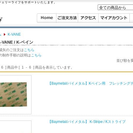
ーチェリーライフをサポートいたします。
ム
K-VANE
-VANE / K-ベイン
成矢のご注文は
こちら
の制作手順の説明は
こちら
並び順を
6
] 商品中 [
1
-
6
] 商品を表示しています。
【Baymetal/バイメタル】Kベイン用 フレッチング
【Baymetal/バイメタル】 K-Stripe / Kストライプ