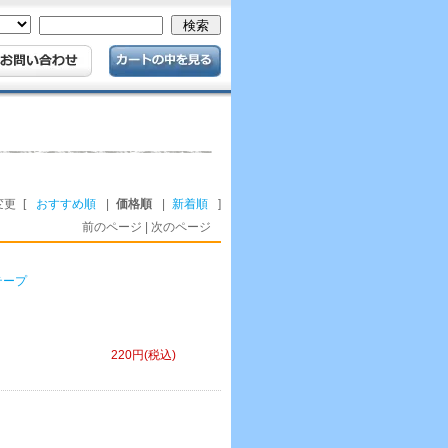
変更
[
おすすめ順
|
価格順
|
新着順
]
前のページ | 次のページ
テープ
220円(税込)