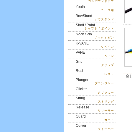
コンパウンドボウ
Youth
ユース用
BowStand
ボウスタンド
Shaft / Point
シャフト / ポイント
Nock / Pin
ノック / ピン
K-VANE
K-ベイン
VANE
ベイン
Grip
グリップ
Rest
レスト
全 [
Plunger
プランジャー
Clicker
クリッカー
String
ストリング
Release
リリーサー
Guard
ガード
Quiver
クイーバー