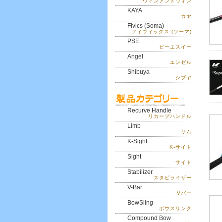
ウィンアンドウィン
KAYA
カヤ
Fivics (Soma)
フィヴィックス (ソーマ)
PSE
ピーエスイー
Angel
エンゼル
Shibuya
シブヤ
Recurve Handle
リカーブハンドル
Limb
リム
K-Sight
K-サイト
Sight
サイト
Stabilizer
スタビライザー
V-Bar
Vバー
BowSling
ボウスリング
Compound Bow