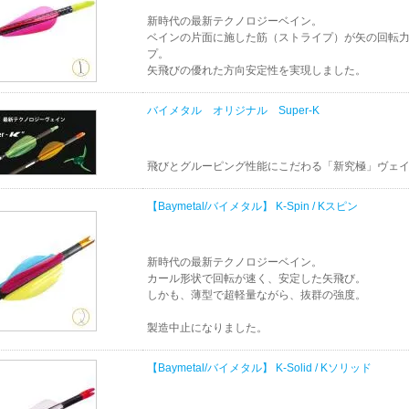
新時代の最新テクノロジーベイン。
ベインの片面に施した筋（ストライプ）が矢の回転
プ。
矢飛びの優れた方向安定性を実現しました。
バイメタル オリジナル Super-K
飛びとグルーピング性能にこだわる「新究極」ヴェ
【Baymetal/バイメタル】 K-Spin / Kスピン
新時代の最新テクノロジーベイン。
カール形状で回転が速く、安定した矢飛び。
しかも、薄型で超軽量ながら、抜群の強度。
製造中止になりました。
【Baymetal/バイメタル】 K-Solid / Kソリッド