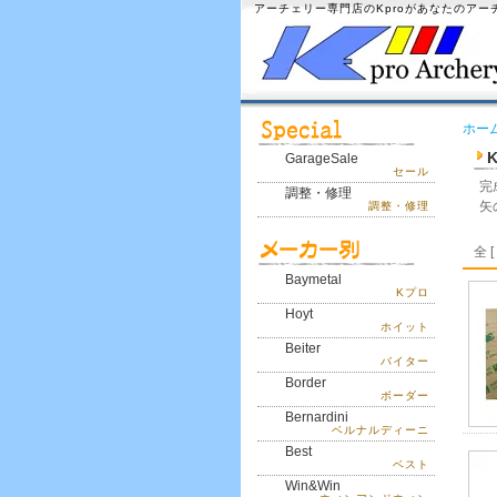
アーチェリー専門店のKproがあなたのア
ホー
K
GarageSale
セール
完
調整・修理
矢
調整・修理
全 [
Baymetal
Kプロ
Hoyt
ホイット
Beiter
バイター
Border
ボーダー
Bernardini
ベルナルディーニ
Best
ベスト
Win&Win